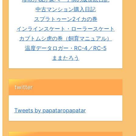
中古マンション購入日記
スプラトゥーン2イカの巻
インラインスケート・ローラースケート
カブトムシ虎の巻（飼育マニュアル）
温度データロガー・RC-4／RC-5
ままたろう
twitter
Tweets by papataropapatar