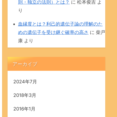
則・独立の法則）とは？
に
松本俊吉
よ
り
血縁度とは？利己的遺伝子論の理解のた
めの遺伝子を受け継ぐ確率の高さ
に
柴戸
康
より
アーカイブ
2024年7月
2018年3月
2016年1月