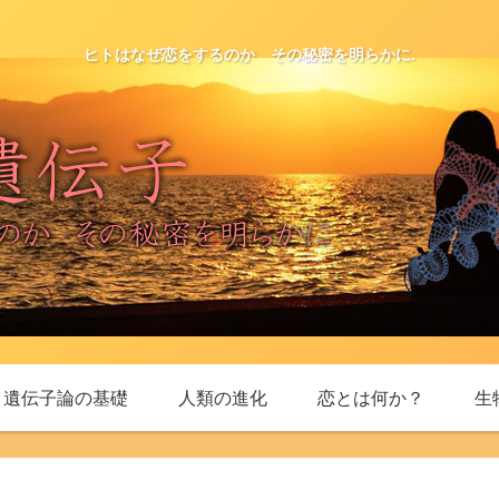
ヒトはなぜ恋をするのか その秘密を明らかに.
・遺伝子論の基礎
人類の進化
恋とは何か？
生